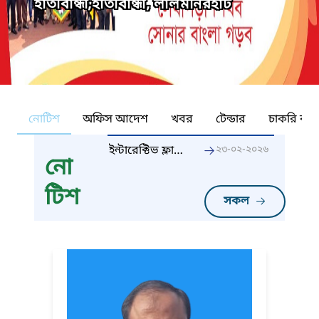
হাতীবান্ধা,হাতীবান্ধা, লালমনিরহাট
নোটিশ
অফিস আদেশ
খবর
টেন্ডার
চাকরি কর্ন
ইন্টারেক্টিভ ফ্লাট
২৩-০২-২০২৬
নো
প্যানেল (IFP)
তথ্য প্রদান
টিশ
প্রসঙ্গে।
সকল