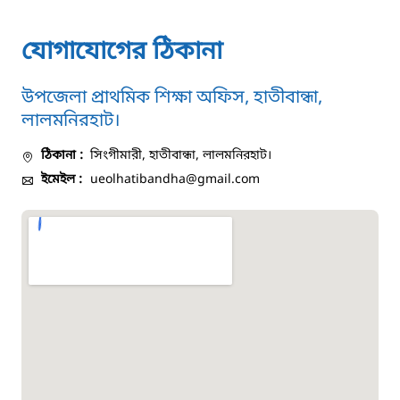
১০২
যোগাযোগের ঠিকানা
দুর্যোগের আগাম বার্তা
উপজেলা প্রাথমিক শিক্ষা অফিস, হাতীবান্ধা,
লালমনিরহাট।
১৬১২২
ঠিকানা :
সিংগীমারী, হাতীবান্ধা, লালমনিরহাট।
স্মার্ট ভূমি সেবা
ইমেইল :
ueolhatibandha
@gmail.com
১০৯৮
শিশু সহায়তা লাইন
১৬১০৯
বাংলাদেশ কর্মচারী কল্যাণ বোর্ড হটলাইন